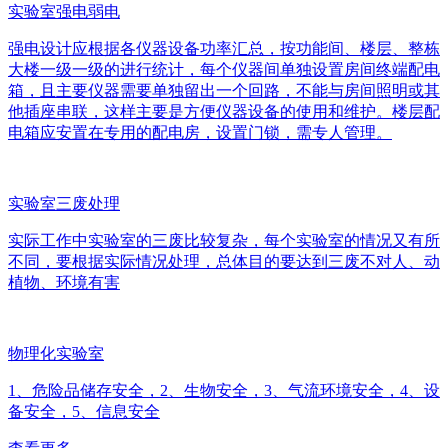
实验室强电弱电
强电设计应根据各仪器设备功率汇总，按功能间、楼层、整栋
大楼一级一级的进行统计，每个仪器间单独设置房间终端配电
箱，且主要仪器需要单独留出一个回路，不能与房间照明或其
他插座串联，这样主要是方便仪器设备的使用和维护。楼层配
电箱应安置在专用的配电房，设置门锁，需专人管理。
实验室三废处理
实际工作中实验室的三废比较复杂，每个实验室的情况又有所
不同，要根据实际情况处理，总体目的要达到三废不对人、动
植物、环境有害
物理化实验室
1、危险品储存安全，2、生物安全，3、气流环境安全，4、设
备安全，5、信息安全