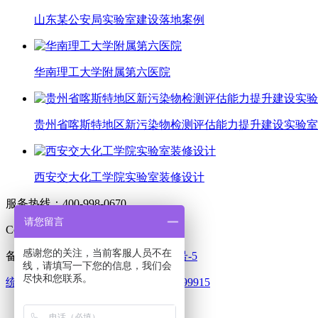
山东某公安局实验室建设落地案例
华南理工大学附属第六医院
贵州省喀斯特地区新污染物检测评估能力提升建设实验室
西安交大化工学院实验室装修设计
服务热线：400-998-0670
请您留言
Copyright © 2023-2028 科艺普集团
感谢您的关注，当前客服人员不在
备案/许可证编号
粤ICP备12071761号-5
线，请填写一下您的信息，我们会
尽快和您联系。
统一社会信用代码：914406077429799915
网站首页