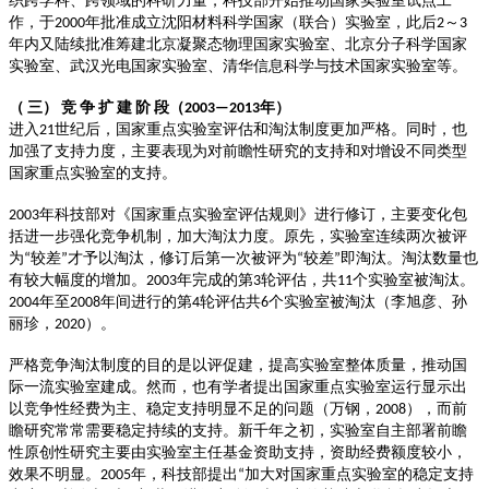
织跨学科、跨领域的科研力量，科技部开始推动国家实验室试点工
作，于
年批准成立沈阳材料科学国家（联合）实验室，此后
～
2000
2
3
年内又陆续批准筹建北京凝聚态物理国家实验室、北京分子科学国家
实验室、武汉光电国家实验室、清华信息科学与技术国家实验室等。
（
三）
竞
争
扩
建
阶
段（
年）
2003—2013
进入
世纪后，国家重点实验室评估和淘汰制度更加严格。同时，也
21
加强了支持力度，主要表现为对前瞻性研究的支持和对增设不同类型
国家重点实验室的支持。
年科技部对《国家重点实验室评估规则》进行修订，主要变化包
2003
括进一步强化竞争机制，加大淘汰力度。原先，实验室连续两次被评
为
较差
才予以淘汰，修订后第一次被评为
较差
即淘汰。淘汰数量也
“
”
“
”
有较大幅度的增加。
年完成的第
轮评估，共
个实验室被淘汰。
2003
3
11
年至
年间进行的第
轮评估共
个实验室被淘汰（李旭彦、孙
2004
2008
4
6
丽珍，
）。
2020
严格竞争淘汰制度的目的是以评促建，提高实验室整体质量，推动国
际一流实验室建成。然而，也有学者提出国家重点实验室运行显示出
以竞争性经费为主、稳定支持明显不足的问题（万钢，
），而前
2008
瞻研究常常需要稳定持续的支持。新千年之初，实验室自主部署前瞻
性原创性研究主要由实验室主任基金资助支持，资助经费额度较小，
效果不明显。
年，科技部提出
加大对国家重点实验室的稳定支持
2005
“