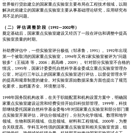
世界银行贷款建立的国家重点实验室主要布局在工程技术领域，以期
解决此前建立的国家重点实验室主要从事基础理论研究，应用研究布
局不足的问题。
（
二）
评
估
调
整
阶
段（
年）
1992—2002
奠定基础后，国家重点实验室建设又经历了一段在评估和调整中提高
实验室质量的时期。
补助费评估中，一些实验室评分极低（邹承鲁，
）。
年出现
1991
1992
第一个被取消的国家重点实验室，
年又有
家实验室被评为
问题
1994
2
“
较多
（王福涛 等，
；易高峰，
）。针对部分实验室不合格的
”
2006
2009
情况，
年，国家计委委托自然科学基金委成立重点实验室管理办
1995
公室，对运行三年以上的国家重点实验室进行评估，以督促管理水平
的提高和规章制度的健全。对实验室原始数据采集方面也提出了规范
化要求，如档案齐全、环境整洁等。
年国务院机构改革，在关于职能配置和机构设置方案中，明确国
1998
家重点实验室建设运营和经费安排开始归科技部管理。
年，科技
1999
部继续委托国家自然科学基金委每
年对国家重点实验室和部分部门重
5
点实验室开展评估，评估分领域进行，分别为化学领域、数理和地学
领域、生物和医药领域、信息领域、材料和工程领域。
年，为整
2000
合关联度高、学科互补性强的国家重点实验室和相关实验室资源，组