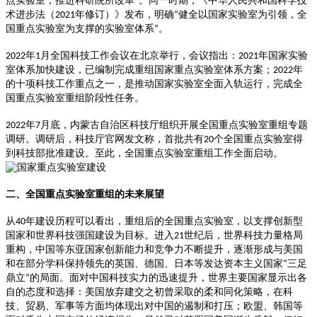
点实验室，推进科研院所改革
。同一时期，《中华人民共和国科学技
”
术进步法（
年修订）》发布，明确
健全以国家实验室为引领，全
2021
“
国重点实验室为支撑的实验室体系
。
”
年
月全国科技工作会议在北京举行，会议指出：
年国家实验
2022
1
2021
室体系加快建设，已编制完成重组国家重点实验室体系方案；
年
2022
的十项科技工作重点之一，是推动国家实验室全面入轨运行，完成全
国重点实验室重组阶段性任务。
年
月底，内蒙古自治区科技厅组织开展全国重点实验室重组专题
2022
7
调研。调研后，科技厅官网发文称，首批共有
个全国重点实验室得
20
到科技部批准建设。至此，全国重点实验室重组工作全面启动。
二、全国重点实验室重组的未来展望
从
年建设历程可以看出，重组后的全国重点实验室，以支撑创新型
40
国家和世界科技强国建设为目标。进入
世纪后，世界科技力量格局
21
重构，中国等东亚国家创新能力和竞争力不断提升，逐渐形成与美国
和在部分学科保持领先的英国、德国、日本等发达资本主义国家
三足
“
鼎立
的局面。面对中国科技实力的迅速提升，世界主要国家显示出各
”
自的态度和选择：美国放弃建交之初曾采取的柔和同化策略，在科
技、贸易、军事等方面均体现出对中国的遏制和打压；欧盟、韩国等