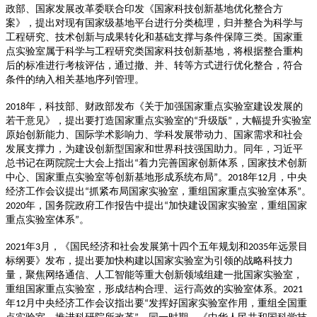
政部、国家发展改革委联合印发《国家科技创新基地优化整合方
案》，提出对现有国家级基地平台进行分类梳理，归并整合为科学与
工程研究、技术创新与成果转化和基础支撑与条件保障三类。国家重
点实验室属于科学与工程研究类国家科技创新基地，将根据整合重构
后的标准进行考核评估，通过撤、并、转等方式进行优化整合，符合
条件的纳入相关基地序列管理。
年，科技部、财政部发布《关于加强国家重点实验室建设发展的
2018
若干意见》，提出要打造国家重点实验室的
升级版
，大幅提升实验室
“
”
原始创新能力、国际学术影响力、学科发展带动力、国家需求和社会
发展支撑力，为建设创新型国家和世界科技强国助力。同年，习近平
总书记在两院院士大会上指出
着力完善国家创新体系，国家技术创新
“
中心、国家重点实验室等创新基地形成系统布局
。
年
月，中央
”
2018
12
经济工作会议提出
抓紧布局国家实验室，重组国家重点实验室体系
。
“
”
年，国务院政府工作报告中提出
加快建设国家实验室，重组国家
2020
“
重点实验室体系
。
”
年
月，《国民经济和社会发展第十四个五年规划和
年远景目
2021
3
2035
标纲要》发布，提出要加快构建以国家实验室为引领的战略科技力
量，聚焦网络通信、人工智能等重大创新领域组建一批国家实验室，
重组国家重点实验室，形成结构合理、运行高效的实验室体系。
2021
年
月中央经济工作会议指出要
发挥好国家实验室作用，重组全国重
12
“