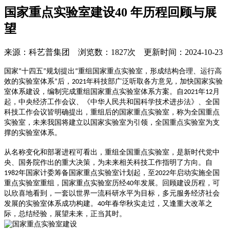
国家重点实验室建设40 年历程回顾与展
望
来源：科艺普集团 浏览数：1827次 更新时间：2024-10-23
国家
十四五
规划提出
重组国家重点实验室，形成结构合理、运行高
“
”
“
效的实验室体系
后，
年科技部广泛听取各方意见，加快国家实验
”
2021
室体系建设，编制完成重组国家重点实验室体系方案。自
年
月
2021
12
起，中央经济工作会议、《中华人民共和国科学技术进步法》、全国
科技工作会议皆明确提出，重组后的国家重点实验室，称为全国重点
实验室，未来我国将建立以国家实验室为引领，全国重点实验室为支
撑的实验室体系。
从名称变化和部署进程可看出，重组全国重点实验室，是新时代党中
央、国务院作出的重大决策，为未来相关科技工作指明了方向。自
年国家计委筹备国家重点实验室计划起，至
年启动实施全国
1982
2022
重点实验室重组，国家重点实验室历经
年发展。回顾建设历程，可
40
以欣喜地看到，一套以世界一流科研水平为目标，多元服务经济社会
发展的实验室体系成功构建。
年春华秋实走过，又逢重大改革之
40
际，总结经验，展望未来，正当其时。