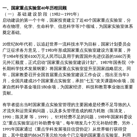
一、国家重点实验室
年历程回顾
40
（
一）
基
础
建
设
阶
段（
年）
1982—1991
启动建设的第一个十年，国家投资建立了近
个国家重点实验室，分
40
布在物理、化学、生命科学、信息科学等
个领域，为国家实验室体系
7
奠定基础。
世纪
年代初，以追赶世界一流科技水平为目标，国家计划委员会
20
80
广泛征求各方意见，于
年形成国家重点实验室建设方案草案，并
1983
于
年投资
万元人民币以及用于购置国外先进仪器的
万美
1984
6100
1660
元外汇额度，正式启动
国家重点实验室建设计划
。
年国务院《中
“
”
1987
长期科学技术发展纲要》将国家重点实验室提升至国家战略层次。同
年，国家教委召开全国首届重点实验室建设工作会议，指出至当年
3
月，全国共建成
个国家重点实验室，承担
七五
攻关课题
余项，国
25
“
”
80
家自然科学基金项目
余项，为国家经济、科技和教育事业做出重要
180
贡献。
有学者提出当时国家重点实验室管理的主要困难是经费不足导致的人
才流失和运营采购问题，以及多头管理造成的精力耗散（陈清龙，
；陈灵犀 等，
）。针对经费不足的问题，
年国家科委设
1990
1999
1989
立
重点实验室运行补助费专项
，每年增发几十万元补助经费。另外，
“
”
年国家通过《重点学科发展项目信贷协定》从世界银行获得贷
1991
款，其中批拨约
万美元给
余个已立项的国家重点实验室。利用
8634
70