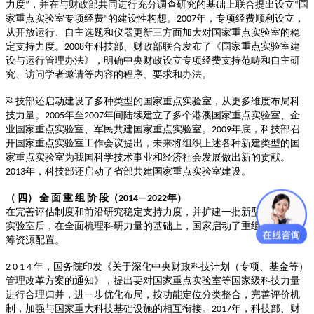
力度
，并在与财政部共同进行充分调查研究的基础上联合提出设立
国
”
“
家重点实验室专项经费
的建设性构想。
年，专项经费顺利设立，
”
2007
从开放运行、自主选题和仪器更新三方面加大对国家重点实验室的稳
定支持力度。
年科技部、财政部联合发布了《国家重点实验室建
2008
设与运行管理办法》，明确中央财政设立专项经费支持范畴和自主研
究、访问学者邀请等内容的程序、要求和办法。
科技部还启动建设了多种类型的国家重点实验室，从更多维度布局科
技力量。
年至
年间陆续建立了多个港澳国家重点实验室、企
2005
2007
业国家重点实验室、军民共建国家重点实验室。
年底，科技部召
2009
开国家重点实验室工作会议提出，未来将组织上述各种新建类型的国
家重点实验室为我国科学技术事业和经济社会发展做出新的贡献。
年，科技部还启动了省部共建国家重点实验室建设。
2013
（
四）
全
面
重
组
阶
段（
年）
2014—2022
在完善评估制度和前沿研究稳定支持力度，并扩建一批新型国家重点
实验室后，在全面梳理科研力量的基础上，国家启动了重组计划，统
筹资源配置。
年，国务院印发《关于深化中央财政科技计划（专项、基金等）
2 0 1 4
管理改革方案的通知》，提出要对国家重点实验室等国家级科技力量
进行合理归并，进一步优化布局，按功能定位分类整合，完善评价机
制，加强与国家重大科技基础设施的相互衔接。
年，科技部、财
2017