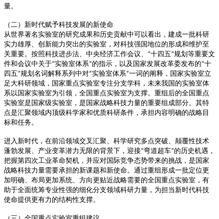
量。
（二）新时代赋予科技发展的新使命
从世界著名实验室的研究成果和历史贡献中可以看出，建成一批科研
实力雄厚、创新能力突出的实验室，对科技强国地位的形成和维护至
关重要。按照科技进步法、中央经济工作会议、
十四五
规划等重要文
“
”
件和会议中关于
实验室体系
的指示，以及国家发展改革委发布的
十
“
”
“
四五
规划名词解释系列中对
实验室体系
一词的阐释，国家实验室立
”
“
”
足大科研领域，国家重点实验室专注分支学科，未来我国的实验室体
系以国家实验室为引领，全国重点实验室为支撑。重组后的全国重点
实验室是国家级实验室，是国家战略科技力量的重要组成部分。其特
点是汇聚领域内顶级科学家和优质科研条件，承担内容明确的战略目
标和任务。
进入新时代，在前沿领域交叉汇聚、科学研究多点突破、颠覆性技术
蓬勃发展、产业变革潜力无限的背景下，迎接
弯道超车
的历史机遇，
“
”
把握第四次工业革命契机，并应对国际竞争态势带来的挑战，是国家
战略科技力量需要承担的新课题和新使命。通过重组形成一批定位更
加明确、布局更加系统、方向更贴近战略需要的全国重点实验室，有
助于全面统筹专业性强的细化分支领域科研力量，为担当新时代科技
使命提供更有力的结构性支撑。
（三）全国重点实验室重组建议