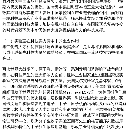
面对丢失中国市场的经济损失，虽然已对其盟国美国渐生质疑，但短
期内仍支持美国的提议。国际资本集团对资本增殖最大化的追求，导
致其不可能放弃把广大发展中国家控制在产业链低端的企图。面对新
一轮科技革命和产业变革带来的机遇，须尽快建立起更加系统和优化
的国家战略科技力量，加快实现科技自立自强，在国际形势复杂多变
的时代背景下为中华民族伟大复兴提供强有力的科技支撑。
（一）实验室在科技实力竞争中的重要作用
集中优秀人才和优质资源建设国家级实验室，是世界许多国家和地区
形成全球领先科技力量的成功经验，在构建国际一流科技实力中作用
突出。
两次世界大战期间，原子弹、雷达等一系列发明创造影响了战争的进
程。在科技产生的巨大影响力面前，世界主要国家通过组建国家级实
验室的方法建设自身战略科技力量。美国贝尔实验室是晶体管、
语
C
言、
操作系统以及多项电子通信设备的发源地，美国阿贡实验室
UNIX
组织研发了世界领先的超级计算机
、
等，为美国抓住信息
Mira
exaFLOPS
科技变革带来的历史机遇，建设世界第一科技强国做出重要贡献。英
国卡文迪许实验室发现了电子、中子、原子核的结构以及
的双螺旋
DNA
结构，极大地丰富了人类对物质和生命本质的认识；卢瑟福
阿普尔顿
·
实验室通过合并英国多个实验室的科研力量，建成享誉国际的大型核
物理研究中心。欧洲分子生物学实验室拥有先进的核苷酸序列数据库
和极具独特性的中子源生物应用基地，形成了全球领先的生物科技力