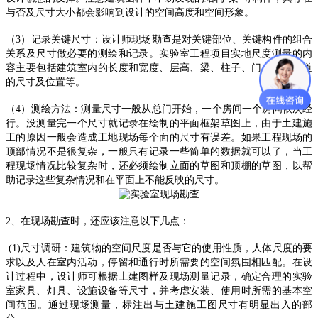
与否及尺寸大小都会影响到设计的空间高度和空间形象。
（
3
）记录关键尺寸：设计师现场勘查是对关键部位、关键构件的组合
关系及尺寸做必要的测绘和记录。实验室工程项目实地尺度测量的内
容主要包括建筑室内的长度和宽度、层高、梁、柱子、门、窗和管道
的尺寸及位置等。
（
4
）测绘方法：测量尺寸一般从总门开始，一个房间一个房间依次经
行。没测量完一个尺寸就记录在绘制的平面框架草图上，由于土建施
工的原因一般会造成工地现场每个面的尺寸有误差。如果工程现场的
顶部情况不是很复杂，一般只有记录一些简单的数据就可以了，当工
程现场情况比较复杂时，还必须绘制立面的草图和顶棚的草图，以帮
助记录这些复杂情况和在平面上不能反映的尺寸。
2
、在现场勘查时，还应该注意以下几点：
(1)
尺寸调研：建筑物的空间尺度是否与它的使用性质，人体尺度的要
求以及人在室内活动，停留和通行时所需要的空间氛围相匹配。在设
计过程中，设计师可根据土建图样及现场测量记录，确定合理的实验
室家具、灯具、设施设备等尺寸，并考虑安装、使用时所需的基本空
间范围。通过现场测量，标注出与土建施工图尺寸有明显出入的部