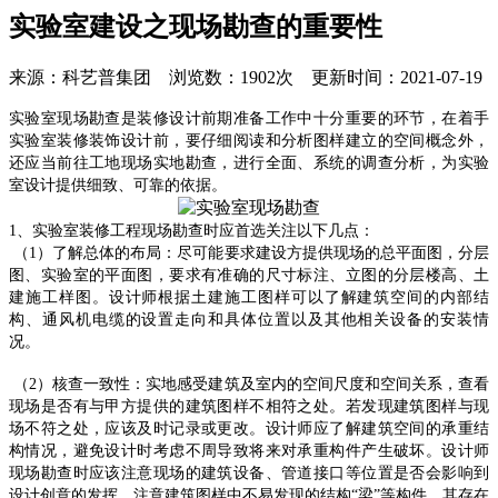
实验室建设之现场勘查的重要性
来源：科艺普集团 浏览数：1902次 更新时间：2021-07-19
实验室现场勘查是装修设计前期准备工作中十分重要的环节，在着手
实验室装修装饰设计前，要仔细阅读和分析图样建立的空间概念外，
还应当前往工地现场实地勘查，进行全面、系统的调查分析，为实验
室设计提供细致、可靠的依据。
1
、实验室装修工程现场勘查时应首选关注以下几点：
（
1
）了解总体的布局：尽可能要求建设方提供现场的总平面图，分层
图、实验室的平面图，要求有准确的尺寸标注、立图的分层楼高、土
建施工样图。设计师根据土建施工图样可以了解建筑空间的内部结
构、通风机电缆的设置走向和具体位置以及其他相关设备的安装情
况。
（
2
）核查一致性：实地感受建筑及室内的空间尺度和空间关系，查看
现场是否有与甲方提供的建筑图样不相符之处。若发现建筑图样与现
场不符之处，应该及时记录或更改。设计师应了解建筑空间的承重结
构情况，避免设计时考虑不周导致将来对承重构件产生破坏。设计师
现场勘查时应该注意现场的建筑设备、管道接口等位置是否会影响到
设计创意的发挥。注意建筑图样中不易发现的结构“梁”等构件，其存在