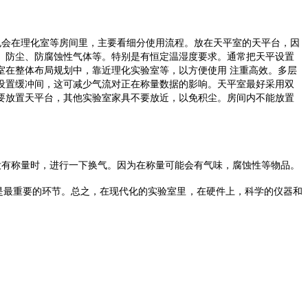
会在理化室等房间里，主要看细分使用流程。放在天平室的天平台，因
、防尘、防腐蚀性气体等。特别是有恒定温湿度要求。通常把天平设置
室在整体布局规划中，靠近理化实验室等，以方便使用
注重高效。多层
设置缓冲间，这可减少气流对正在称量数据的影响。天平室最好采用双
要放置天平台，其他实验室家具不要放近，以免积尘。房间内不能放置
有称量时，进行一下换气。因为在称量可能会有气味，腐蚀性等物品。
是最重要的环节。总之，在现代化的实验室里，在硬件上，科学的仪器和