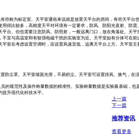
有些称为标定室。天平室通俗来说就是放置天平台的房间，有些天平台也
使用得比较多，高精度天平对环境有一定要求，防风、防阳光直射、防震
天平台。但也需要注意防风、防照射，一般远离门口，放在角落处。天平
，不宜与高温室和有较强电磁干扰的实验室为近。天平室如有分体可在前
天平室在考虑设置空调时，应设置风速宜低，远离天平台上方。天平室主
置防尘罩。天平室墙面光滑，不易积尘。天平室可设置排风、换气，在没
员的规范性及操作称量数据的精准性。实验称量数据是实验最基础，也
的提升现代化科技水平。
上一篇
下一篇
推荐资讯
查看更多