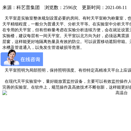
来源：科艺普集团 浏览数：2596次 更新时间：2021-08-11
天平室是实验室整体规划设置必要的房间。有时天平室称为称量室，也
天平精细程度，一般分为普通天平、分析天平等。在实验室中分析天平
在专用的天平室，但有些称量考虑在实验分析连续方便，会在就近设置
实验楼，建议每层有一间天平室。天平室以北方向为好，必须远离震源
层窗，这样能更好地隔离热量及有效的防尘。可以设置移动遮阳帘箱。
水槽及管道通入，以免发生管道破损等危害。
天平室照明为局部照明，保持照明强度。有些特定高精准天平台上应设
在现代天平实验室中，量好能放置监控设备，主要可以有效监控操作人
完善的实验室。在软件上，规范操作及高效技术不断创新，这样能更好