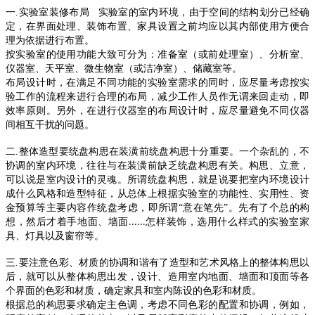
一
.
实验室装修布局 实验室的室内环境，由于空间的结构划分已经确
定，在界面处理、装饰布置、家具设置之前均应以其内部使用方便合
理为依据进行布置。
按实验室的使用功能大致可分为：准备室（或前处理室）、分析室、
仪器室、天平室、微生物室（或洁净室）、储藏室等。
布局设计时，在满足不同功能的实验室需求的同时，应尽量考虑按实
验工作的流程来进行合理的布局，减少工作人员作无谓来回走动，即
效率原则。另外，在进行仪器室的布局设计时，应尽量避免不同仪器
间相互干扰的问题。
二
.
整体造型要统盘构思在装潢前统盘构思十分重要。一个杂乱的，不
协调的室内环境，往往与在装潢前缺乏统盘构思有关。构思、立意，
可以说是室内设计的灵魂。所谓统盘构思，就是说要把室内环境设计
成什么风格和造型特征，从总体上根据实验室的功能性、实用性、资
金预算等主要内容作统盘考虑，即所谓“意在笔先”。先有了个总的构
想，然后才着手地面、墙面
怎样装饰，选用什么样式的实验室家
......
具、灯具以及窗帘等。
三
.
要注意色彩、材质的协调和谐有了造型和艺术风格上的整体构思以
后，就可以从整体构思出发，设计、造用室内地面、墙面和顶面等各
个界面的色彩和材质，确定家具和室内陈设的色彩和材质。
根据总的构思要求确定主色调，考虑不同色彩的配置和协调，例如，