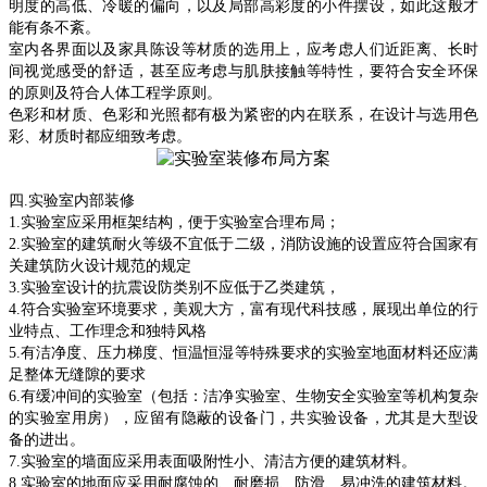
明度的高低、冷暖的偏向，以及局部高彩度的小件摆设，如此这般才
能有条不紊。
室内各界面以及家具陈设等材质的选用上，应考虑人们近距离、长时
间视觉感受的舒适，甚至应考虑与肌肤接触等特性，要符合安全环保
的原则及符合人体工程学原则。
色彩和材质、色彩和光照都有极为紧密的内在联系，在设计与选用色
彩、材质时都应细致考虑。
四
.
实验室内部装修
1.
实验室应采用框架结构，便于实验室合理布局；
2.
实验室的建筑耐火等级不宜低于二级，消防设施的设置应符合国家有
关建筑防火设计规范的规定
3.
实验室设计的抗震设防类别不应低于乙类建筑，
4.
符合实验室环境要求，美观大方，富有现代科技感，展现出单位的行
业特点、工作理念和独特风格
5.
有洁净度、压力梯度、恒温恒湿等特殊要求的实验室地面材料还应满
足整体无缝隙的要求
6.
有缓冲间的实验室（包括：洁净实验室、生物安全实验室等机构复杂
的实验室用房），应留有隐蔽的设备门，共实验设备，尤其是大型设
备的进出。
7.
实验室的墙面应采用表面吸附性小、清洁方便的建筑材料。
8.
实验室的地面应采用耐腐蚀的、耐磨损、防滑、易冲洗的建筑材料。