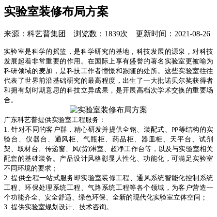
实验室装修布局方案
来源：科艺普集团 浏览数：1839次 更新时间：2021-08-26
实验室是科学的摇篮，是科学研究的基地，科技发展的源泉，对科技
发展起着非常重要的作用。在国际上享有盛誉的著名实验室更被喻为
科研领域的麦加，是科技工作者憧憬和跟随的处所。这些实验室往往
代表了世界前沿基础研究的最高程度，出生了一大批诺贝尔奖获得者
和拥有划时期意思的科技立异成果，是开展高档次学术交换的重要场
合。
广东科艺普提供实验室工程服务：
1.
针对不同的客户群，精心研发并提供全钢、装配式、
等结构的实
PP
验台、仪器台、通风柜、气瓶柜、药品柜、器皿柜、天平台、试剂
架、取材台、传递窗、风
货
淋室、超净工作台等，以及与实验室相关
(
)
配套的基础装备。产品设计风格彰显人性化、功能化，可满足实验室
不同环境的要求；
2.
提供全程一站式服务即实验室装修工程、通风系统智能化控制系统
工程、环保处理系统工程、气路系统工程等各个领域，为客户营造一
个功能齐全、安全舒适、绿色环保、全新的现代化实验室立体空间；
3.
提供实验室规划设计、技术咨询。