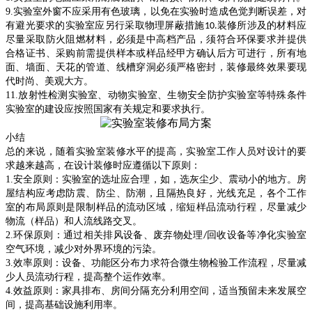
9.
实验室外窗不应采用有色玻璃，以免在实验时造成色觉判断误差，对
有避光要求的实验室应另行采取物理屏蔽措施
装修所涉及的材料应
10.
尽量采取防火阻燃材料，必须是中高档产品，须符合环保要求并提供
合格证书、采购前需提供样本或样品经甲方确认后方可进行，所有地
面、墙面、天花的管道、线槽穿洞必须严格密封，装修最终效果要现
代时尚、美观大方。
11.
放射性检测实验室、动物实验室、生物安全防护实验室等特殊条件
实验室的建设应按照国家有关规定和要求执行。
小结
总的来说，随着实验室装修水平的提高，实验室工作人员对设计的要
求越来越高，在设计装修时应遵循以下原则：
1.
安全原则：实验室的选址应合理，如，选灰尘少、震动小的地方。房
屋结构应考虑防震、防尘、防潮，且隔热良好，光线充足，各个工作
室的布局原则是限制样品的流动区域，缩短样品流动行程，尽量减少
物流（样品）和人流线路交叉。
2.
环保原则：通过相关排风设备、废弃物处理
回收设备等净化实验室
/
空气环境，减少对外界环境的污染。
3.
效率原则：设备、功能区分布力求符合微生物检验工作流程，尽量减
少人员流动行程，提高整个运作效率。
4.
效益原则：家具排布、房间分隔充分利用空间，适当预留未来发展空
间，提高基础设施利用率。