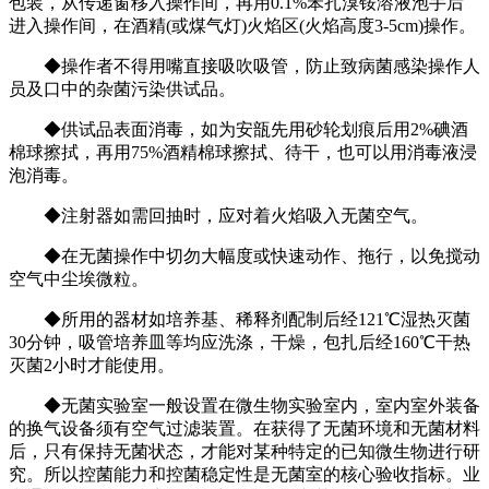
包装，从传递窗移入操作间，再用0.1%苯扎溴铵溶液泡手后
进入操作间，在酒精(或煤气灯)火焰区(火焰高度3-5cm)操作。
◆操作者不得用嘴直接吸吹吸管，防止致病菌感染操作人
员及口中的杂菌污染供试品。
◆供试品表面消毒，如为安瓿先用砂轮划痕后用2%碘酒
棉球擦拭，再用75%酒精棉球擦拭、待干，也可以用消毒液浸
泡消毒。
◆注射器如需回抽时，应对着火焰吸入无菌空气。
◆在无菌操作中切勿大幅度或快速动作、拖行，以免搅动
空气中尘埃微粒。
◆所用的器材如培养基、稀释剂配制后经121℃湿热灭菌
30分钟，吸管培养皿等均应洗涤，干燥，包扎后经160℃干热
灭菌2小时才能使用。
◆无菌实验室一般设置在微生物实验室内，室内室外装备
的换气设备须有空气过滤装置。在获得了无菌环境和无菌材料
后，只有保持无菌状态，才能对某种特定的已知微生物进行研
究。所以控菌能力和控菌稳定性是无菌室的核心验收指标。业