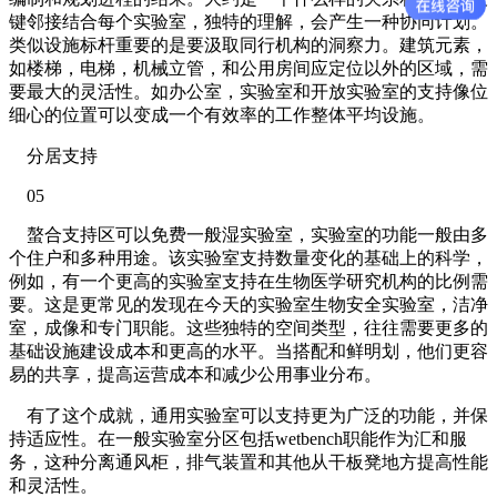
键邻接结合每个实验室，独特的理解，会产生一种协同计划。
类似设施标杆重要的是要汲取同行机构的洞察力。建筑元素，
如楼梯，电梯，机械立管，和公用房间应定位以外的区域，需
要最大的灵活性。如办公室，实验室和开放实验室的支持像位
细心的位置可以变成一个有效率的工作整体平均设施。
分居支持
05
螯合支持区可以免费一般湿实验室，实验室的功能一般由多
个住户和多种用途。该实验室支持数量变化的基础上的科学，
例如，有一个更高的实验室支持在生物医学研究机构的比例需
要。这是更常见的发现在今天的实验室生物安全实验室，洁净
室，成像和专门职能。这些独特的空间类型，往往需要更多的
基础设施建设成本和更高的水平。当搭配和鲜明划，他们更容
易的共享，提高运营成本和减少公用事业分布。
有了这个成就，通用实验室可以支持更为广泛的功能，并保
持适应性。在一般实验室分区包括wetbench职能作为汇和服
务，这种分离通风柜，排气装置和其他从干板凳地方提高性能
和灵活性。