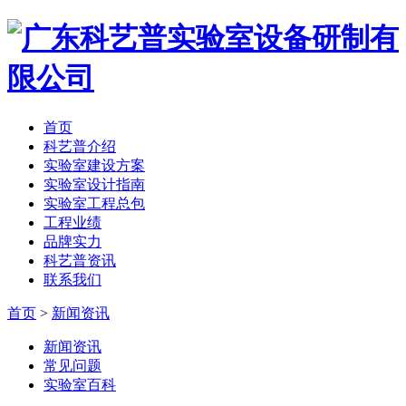
首页
科艺普介绍
实验室建设方案
实验室设计指南
实验室工程总包
工程业绩
品牌实力
科艺普资讯
联系我们
首页
>
新闻资讯
新闻资讯
常见问题
实验室百科