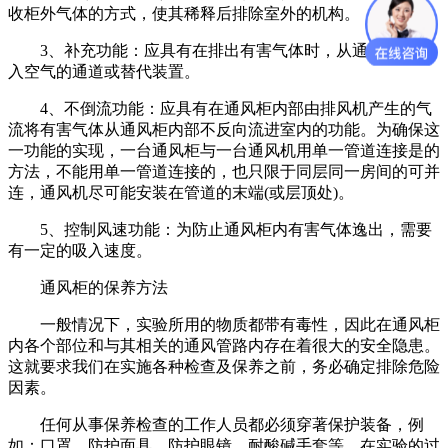
收柜外气体的方式，使其稀释后排除室外的机构。
3、补充功能：应具有在排出有害气体时，从通风柜外吸
入空气的通道或替代装置。
4、不倒流功能：应具有在通风柜内部由排风机产生的气
流将有害气体从通风柜内部不反向流进室内的功能。为确保这
一功能的实现，一台通风柜与一台通风机用单一管道连接是的
方法，不能用单一管道连接的，也只限于同层同一房间的可并
连，通风机尽可能安装在管道的末端(或层顶处)。
5、控制风速功能：为防止通风柜内有害气体逸出，需要
有一定的吸入速度。
通风柜的保养方法
一般情况下，实验所用的物质都带有毒性，因此在通风柜
内各个部位和与其相关的通风管路内存在着很大的安全隐患。
这就要求我们在实施各种检查及保养之前，务必确定排除危险
因素。
任何从事保养检查的工作人员都必须穿著保护装备，例
如：口罩，防护面具，防护眼镜，耐酸碱手套等。在实验的过