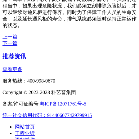
程当中，如果出现危险状况，我们必须立刻排除危险以后，才
可以继续对通风柜进行保养。同时为了保障工作人员的生命安
全，以及延长通风柜的寿命，排气系统必须随时保持正常运作
的状态。
上一篇
下一篇
推荐资讯
查看更多
服务热线：400-998-0670
Copyright © 2023-2028 科艺普集团
备案/许可证编号
粤ICP备12071761号-5
统一社会信用代码：914406077429799915
网站首页
工程业绩