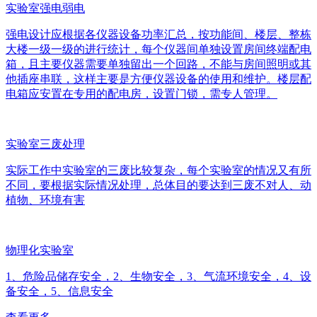
实验室强电弱电
强电设计应根据各仪器设备功率汇总，按功能间、楼层、整栋
大楼一级一级的进行统计，每个仪器间单独设置房间终端配电
箱，且主要仪器需要单独留出一个回路，不能与房间照明或其
他插座串联，这样主要是方便仪器设备的使用和维护。楼层配
电箱应安置在专用的配电房，设置门锁，需专人管理。
实验室三废处理
实际工作中实验室的三废比较复杂，每个实验室的情况又有所
不同，要根据实际情况处理，总体目的要达到三废不对人、动
植物、环境有害
物理化实验室
1、危险品储存安全，2、生物安全，3、气流环境安全，4、设
备安全，5、信息安全