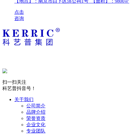
【地点】：南京市白下区洪公祠1号 【面积】：
9800
㎡
点击
咨询
扫一扫关注
科艺普抖音号！
关于我们
公司简介
品牌介绍
荣誉资质
企业文化
专业团队