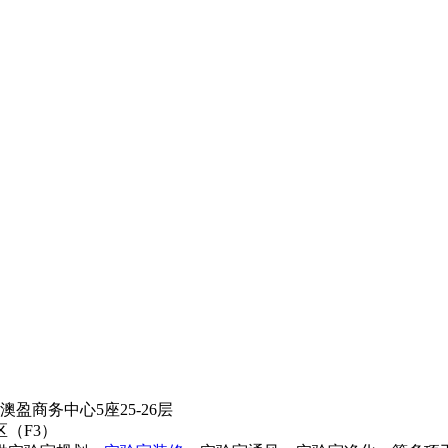
盈商务中心5座25-26层
（F3）