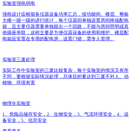
实验室强电弱电
强电设计应根据各仪器设备功率汇总，按功能间、楼层、整栋
大楼一级一级的进行统计，每个仪器间单独设置房间终端配电
箱，且主要仪器需要单独留出一个回路，不能与房间照明或其
他插座串联，这样主要是方便仪器设备的使用和维护。楼层配
电箱应安置在专用的配电房，设置门锁，需专人管理。
实验室三废处理
实际工作中实验室的三废比较复杂，每个实验室的情况又有所
不同，要根据实际情况处理，总体目的要达到三废不对人、动
植物、环境有害
物理化实验室
1、危险品储存安全，2、生物安全，3、气流环境安全，4、设
备安全，5、信息安全