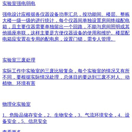
实验室强电弱电
强电设计应根据各仪器设备功率汇总，按功能间、楼层、整栋
大楼一级一级的进行统计，每个仪器间单独设置房间终端配电
箱，且主要仪器需要单独留出一个回路，不能与房间照明或其
他插座串联，这样主要是方便仪器设备的使用和维护。楼层配
电箱应安置在专用的配电房，设置门锁，需专人管理。
实验室三废处理
实际工作中实验室的三废比较复杂，每个实验室的情况又有所
不同，要根据实际情况处理，总体目的要达到三废不对人、动
植物、环境有害
物理化实验室
1、危险品储存安全，2、生物安全，3、气流环境安全，4、设
备安全，5、信息安全