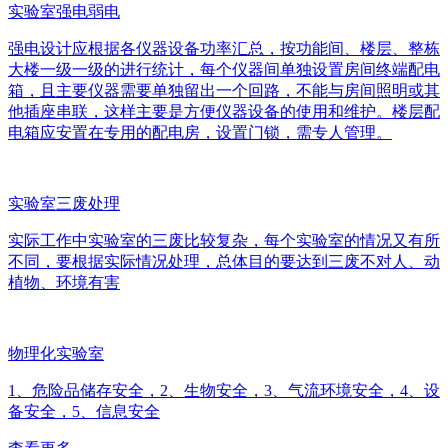
实验室强电弱电
强电设计应根据各仪器设备功率汇总，按功能间、楼层、整栋
大楼一级一级的进行统计，每个仪器间单独设置房间终端配电
箱，且主要仪器需要单独留出一个回路，不能与房间照明或其
他插座串联，这样主要是方便仪器设备的使用和维护。楼层配
电箱应安置在专用的配电房，设置门锁，需专人管理。
实验室三废处理
实际工作中实验室的三废比较复杂，每个实验室的情况又有所
不同，要根据实际情况处理，总体目的要达到三废不对人、动
植物、环境有害
物理化实验室
1、危险品储存安全，2、生物安全，3、气流环境安全，4、设
备安全，5、信息安全