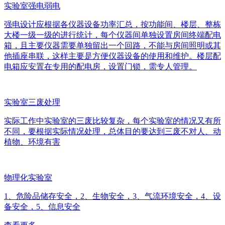
实验室强电弱电
强电设计应根据各仪器设备功率汇总，按功能间、楼层、整栋
大楼一级一级的进行统计，每个仪器间单独设置房间终端配电
箱，且主要仪器需要单独留出一个回路，不能与房间照明或其
他插座串联，这样主要是方便仪器设备的使用和维护。楼层配
电箱应安置在专用的配电房，设置门锁，需专人管理。
实验室三废处理
实际工作中实验室的三废比较复杂，每个实验室的情况又有所
不同，要根据实际情况处理，总体目的要达到三废不对人、动
植物、环境有害
物理化实验室
1、危险品储存安全，2、生物安全，3、气流环境安全，4、设
备安全，5、信息安全