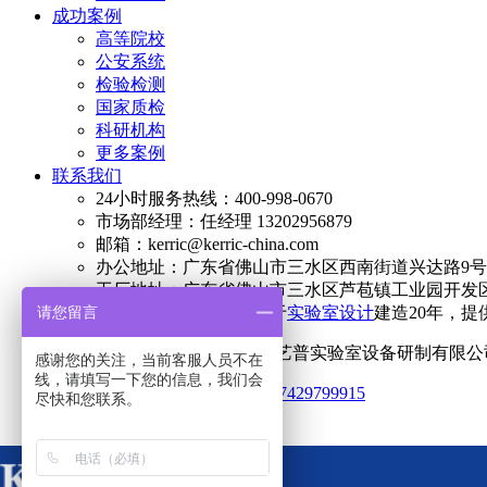
成功案例
高等院校
公安系统
检验检测
国家质检
科研机构
更多案例
联系我们
24小时服务热线：400-998-0670
市场部经理：任经理 13202956879
邮箱：kerric@kerric-china.com
办公地址：广东省佛山市三水区西南街道兴达路9号澳
工厂地址：广东省佛山市三水区芦苞镇工业园开发区
简介：科艺普集团专注于
实验室设计
建造20年，提
请您留言
Copyright © 2023-2028 广东科艺普实验室设备研制有
感谢您的关注，当前客服人员不在
线，请填写一下您的信息，我们会
统一社会信用代码：914406077429799915
尽快和您联系。
网站地图
导航地图