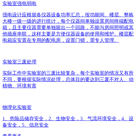
实验室强电弱电
强电设计应根据各仪器设备功率汇总，按功能间、楼层、整栋
大楼一级一级的进行统计，每个仪器间单独设置房间终端配电
箱，且主要仪器需要单独留出一个回路，不能与房间照明或其
他插座串联，这样主要是方便仪器设备的使用和维护。楼层配
电箱应安置在专用的配电房，设置门锁，需专人管理。
实验室三废处理
实际工作中实验室的三废比较复杂，每个实验室的情况又有所
不同，要根据实际情况处理，总体目的要达到三废不对人、动
植物、环境有害
物理化实验室
1、危险品储存安全，2、生物安全，3、气流环境安全，4、设
备安全，5、信息安全