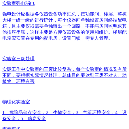
实验室强电弱电
强电设计应根据各仪器设备功率汇总，按功能间、楼层、整栋
大楼一级一级的进行统计，每个仪器间单独设置房间终端配电
箱，且主要仪器需要单独留出一个回路，不能与房间照明或其
他插座串联，这样主要是方便仪器设备的使用和维护。楼层配
电箱应安置在专用的配电房，设置门锁，需专人管理。
实验室三废处理
实际工作中实验室的三废比较复杂，每个实验室的情况又有所
不同，要根据实际情况处理，总体目的要达到三废不对人、动
植物、环境有害
物理化实验室
1、危险品储存安全，2、生物安全，3、气流环境安全，4、设
备安全，5、信息安全