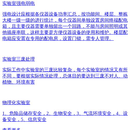
实验室强电弱电
强电设计应根据各仪器设备功率汇总，按功能间、楼层、整栋
大楼一级一级的进行统计，每个仪器间单独设置房间终端配电
箱，且主要仪器需要单独留出一个回路，不能与房间照明或其
他插座串联，这样主要是方便仪器设备的使用和维护。楼层配
电箱应安置在专用的配电房，设置门锁，需专人管理。
实验室三废处理
实际工作中实验室的三废比较复杂，每个实验室的情况又有所
不同，要根据实际情况处理，总体目的要达到三废不对人、动
植物、环境有害
物理化实验室
1、危险品储存安全，2、生物安全，3、气流环境安全，4、设
备安全，5、信息安全