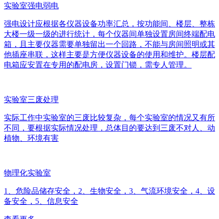
实验室强电弱电
强电设计应根据各仪器设备功率汇总，按功能间、楼层、整栋
大楼一级一级的进行统计，每个仪器间单独设置房间终端配电
箱，且主要仪器需要单独留出一个回路，不能与房间照明或其
他插座串联，这样主要是方便仪器设备的使用和维护。楼层配
电箱应安置在专用的配电房，设置门锁，需专人管理。
实验室三废处理
实际工作中实验室的三废比较复杂，每个实验室的情况又有所
不同，要根据实际情况处理，总体目的要达到三废不对人、动
植物、环境有害
物理化实验室
1、危险品储存安全，2、生物安全，3、气流环境安全，4、设
备安全，5、信息安全