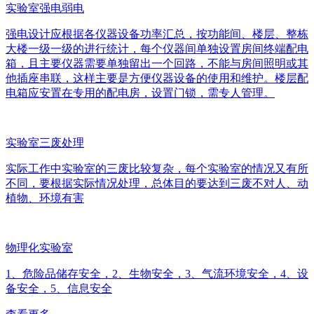
实验室强电弱电
强电设计应根据各仪器设备功率汇总，按功能间、楼层、整栋
大楼一级一级的进行统计，每个仪器间单独设置房间终端配电
箱，且主要仪器需要单独留出一个回路，不能与房间照明或其
他插座串联，这样主要是方便仪器设备的使用和维护。楼层配
电箱应安置在专用的配电房，设置门锁，需专人管理。
实验室三废处理
实际工作中实验室的三废比较复杂，每个实验室的情况又有所
不同，要根据实际情况处理，总体目的要达到三废不对人、动
植物、环境有害
物理化实验室
1、危险品储存安全，2、生物安全，3、气流环境安全，4、设
备安全，5、信息安全