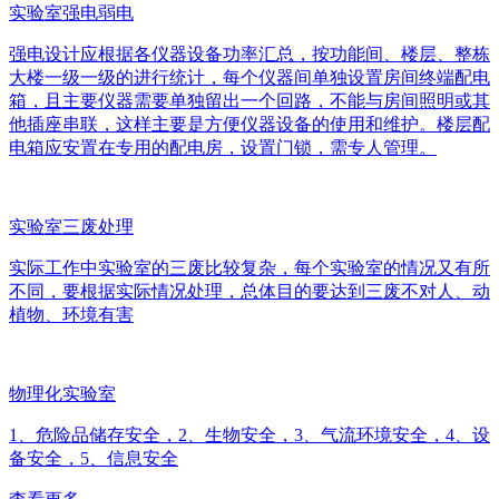
实验室强电弱电
强电设计应根据各仪器设备功率汇总，按功能间、楼层、整栋
大楼一级一级的进行统计，每个仪器间单独设置房间终端配电
箱，且主要仪器需要单独留出一个回路，不能与房间照明或其
他插座串联，这样主要是方便仪器设备的使用和维护。楼层配
电箱应安置在专用的配电房，设置门锁，需专人管理。
实验室三废处理
实际工作中实验室的三废比较复杂，每个实验室的情况又有所
不同，要根据实际情况处理，总体目的要达到三废不对人、动
植物、环境有害
物理化实验室
1、危险品储存安全，2、生物安全，3、气流环境安全，4、设
备安全，5、信息安全