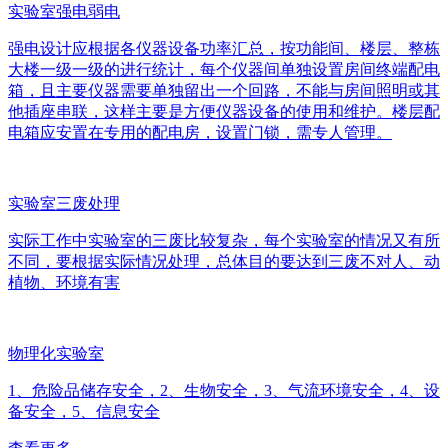
实验室强电弱电
强电设计应根据各仪器设备功率汇总，按功能间、楼层、整栋
大楼一级一级的进行统计，每个仪器间单独设置房间终端配电
箱，且主要仪器需要单独留出一个回路，不能与房间照明或其
他插座串联，这样主要是方便仪器设备的使用和维护。楼层配
电箱应安置在专用的配电房，设置门锁，需专人管理。
实验室三废处理
实际工作中实验室的三废比较复杂，每个实验室的情况又有所
不同，要根据实际情况处理，总体目的要达到三废不对人、动
植物、环境有害
物理化实验室
1、危险品储存安全，2、生物安全，3、气流环境安全，4、设
备安全，5、信息安全