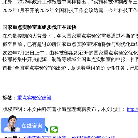
此外，
年政府工作报告中同样提出，
实施科技体制改革三
2022
“
年
月召开的
年全国科技工作会议透露，今年科技工作
2022
1
2022
国家重点实验室重组步伐正在加快
在总量控制的大背景下，各大国家重点实验室需要通过不断的
截至目前，已有超过
所国家重点实验室明确将参与到优化重
60
年
月
日上午，由科技部组织召开的国家重点实验室优化
2022
7
15
技部将集中开展能源、制造等领域全国重点实验室的申报、推
首批
全国重点实验室
的出炉，意味着重组的阶段性任务，已
“
”
标签：
重点实验室建设
版权声明：本文由科艺普小编整理编辑发布，本文地址：
http:
分享：