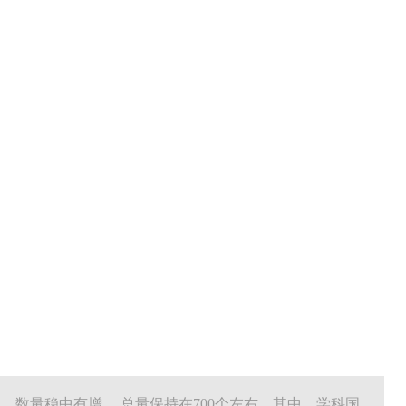
数量稳中有增， 总量保持在700个左右。其中，学科国