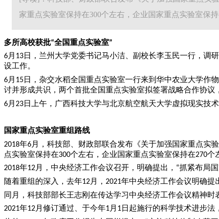
家重点实验室保持在300个左右，企业国家重点实验室保持
多所高校获批
全国重点实验室
“
”
月
日，兰州大学党委书记马小洁、副校长李玉民一行，调研
6
13
设工作。
月
日，杂交水稻全国重点实验室一行来到华中农业大学作物
6
15
讨并形成共识，两个首批全国重点实验室拟签署战略合作协议
月
日上午，广西科技大学与北京航空航天大学虚拟现实技术
6
23
国家重点实验室重组路线
年
月，科技部、财政部联合发布《关于加强国家重点实验
2018
6
点实验室保持在
个左右，企业国家重点实验室保持在
个
300
270
年
月，中央经济工作会议召开，明确提出，
抓紧布局国
2018
12
“
随着重组的深入，去年
月，
年中央经济工作会议明确提
12
2021
同月，科技部部长王志刚在传达学习中央经济工作会议精神时
年
月修订通过、于今年
月
日起施行的科学技术进步法
2021
12
1
1