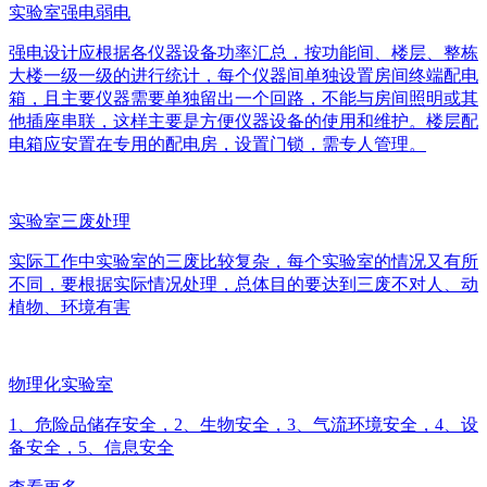
实验室强电弱电
强电设计应根据各仪器设备功率汇总，按功能间、楼层、整栋
大楼一级一级的进行统计，每个仪器间单独设置房间终端配电
箱，且主要仪器需要单独留出一个回路，不能与房间照明或其
他插座串联，这样主要是方便仪器设备的使用和维护。楼层配
电箱应安置在专用的配电房，设置门锁，需专人管理。
实验室三废处理
实际工作中实验室的三废比较复杂，每个实验室的情况又有所
不同，要根据实际情况处理，总体目的要达到三废不对人、动
植物、环境有害
物理化实验室
1、危险品储存安全，2、生物安全，3、气流环境安全，4、设
备安全，5、信息安全