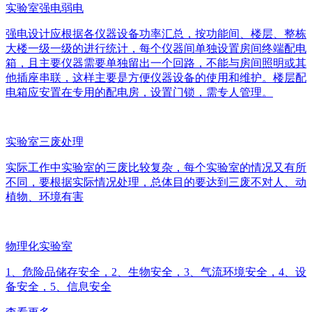
实验室强电弱电
强电设计应根据各仪器设备功率汇总，按功能间、楼层、整栋
大楼一级一级的进行统计，每个仪器间单独设置房间终端配电
箱，且主要仪器需要单独留出一个回路，不能与房间照明或其
他插座串联，这样主要是方便仪器设备的使用和维护。楼层配
电箱应安置在专用的配电房，设置门锁，需专人管理。
实验室三废处理
实际工作中实验室的三废比较复杂，每个实验室的情况又有所
不同，要根据实际情况处理，总体目的要达到三废不对人、动
植物、环境有害
物理化实验室
1、危险品储存安全，2、生物安全，3、气流环境安全，4、设
备安全，5、信息安全