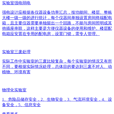
实验室强电弱电
强电设计应根据各仪器设备功率汇总，按功能间、楼层、整栋
大楼一级一级的进行统计，每个仪器间单独设置房间终端配电
箱，且主要仪器需要单独留出一个回路，不能与房间照明或其
他插座串联，这样主要是方便仪器设备的使用和维护。楼层配
电箱应安置在专用的配电房，设置门锁，需专人管理。
实验室三废处理
实际工作中实验室的三废比较复杂，每个实验室的情况又有所
不同，要根据实际情况处理，总体目的要达到三废不对人、动
植物、环境有害
物理化实验室
1、危险品储存安全，2、生物安全，3、气流环境安全，4、设
备安全，5、信息安全