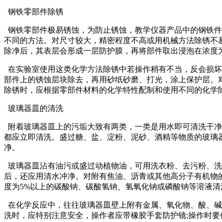
钢铁零部件除锈
钢铁零部件极易锈蚀，为防止锈蚀，教学仪器产品中的钢铁件
不同的方法。对尺寸较大，精密程度不高或用机械方法除锈不易
除净后，其表层会形成一层防护膜，再将部件取出浸泡在浓度为
在实验室使用这类化学方法除锈中若操作稍有不当，反会损坏
部件上的锈蚀层块除去，再用砂纸砂磨、打光，涂上保护层。
除锈时，应根据零部件材料的化学特性配制和使用不同的化学
玻璃器皿的清洗
附着玻璃器皿上的污垢大致有两类，一类是用水即可清洗干净
都应立即清洗。盛过糖、盐、淀粉、泥砂、酒精等物质的玻璃
净。
玻璃器皿沾有油污或盛过动植物油，可用洗衣粉、去污粉、洗
后，还应用清水冲净。对附有焦油、沥青或其他高分子有机物
度为5%以上的碳酸钠、碳酸氢钠、氢氧化钠或磷酸钠等溶液
在化学反应中，往往玻璃器皿壁上附有金属、氧化物、酸、碱
洗时，应特别注意安全，操作者应带橡胶手套防护镜;操作时