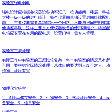
实验室强电弱电
强电设计应根据各仪器设备功率汇总，按功能间、楼层、整栋
大楼一级一级的进行统计，每个仪器间单独设置房间终端配电
箱，且主要仪器需要单独留出一个回路，不能与房间照明或其
他插座串联，这样主要是方便仪器设备的使用和维护。楼层配
电箱应安置在专用的配电房，设置门锁，需专人管理。
实验室三废处理
实际工作中实验室的三废比较复杂，每个实验室的情况又有所
不同，要根据实际情况处理，总体目的要达到三废不对人、动
植物、环境有害
物理化实验室
1、危险品储存安全，2、生物安全，3、气流环境安全，4、设
备安全，5、信息安全