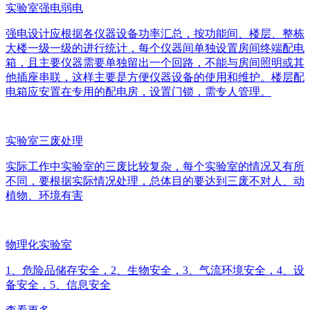
实验室强电弱电
强电设计应根据各仪器设备功率汇总，按功能间、楼层、整栋
大楼一级一级的进行统计，每个仪器间单独设置房间终端配电
箱，且主要仪器需要单独留出一个回路，不能与房间照明或其
他插座串联，这样主要是方便仪器设备的使用和维护。楼层配
电箱应安置在专用的配电房，设置门锁，需专人管理。
实验室三废处理
实际工作中实验室的三废比较复杂，每个实验室的情况又有所
不同，要根据实际情况处理，总体目的要达到三废不对人、动
植物、环境有害
物理化实验室
1、危险品储存安全，2、生物安全，3、气流环境安全，4、设
备安全，5、信息安全