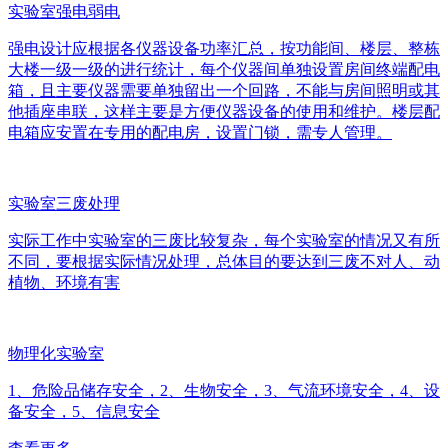
实验室强电弱电
强电设计应根据各仪器设备功率汇总，按功能间、楼层、整栋
大楼一级一级的进行统计，每个仪器间单独设置房间终端配电
箱，且主要仪器需要单独留出一个回路，不能与房间照明或其
他插座串联，这样主要是方便仪器设备的使用和维护。楼层配
电箱应安置在专用的配电房，设置门锁，需专人管理。
实验室三废处理
实际工作中实验室的三废比较复杂，每个实验室的情况又有所
不同，要根据实际情况处理，总体目的要达到三废不对人、动
植物、环境有害
物理化实验室
1、危险品储存安全，2、生物安全，3、气流环境安全，4、设
备安全，5、信息安全